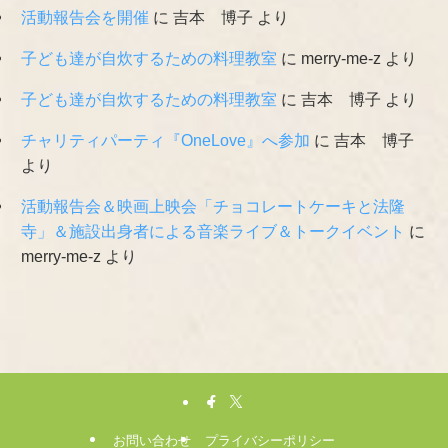
活動報告会を開催
に
吉本 博子
より
子ども達が自炊するための料理教室
に
merry-me-z
より
子ども達が自炊するための料理教室
に
吉本 博子
より
チャリティパーティ『OneLove』へ参加
に
吉本 博子
より
活動報告会＆映画上映会「チョコレートケーキと法隆
寺」＆施設出身者による音楽ライブ＆トークイベント
に
merry-me-z
より
お問い合わせ
プライバシーポリシー