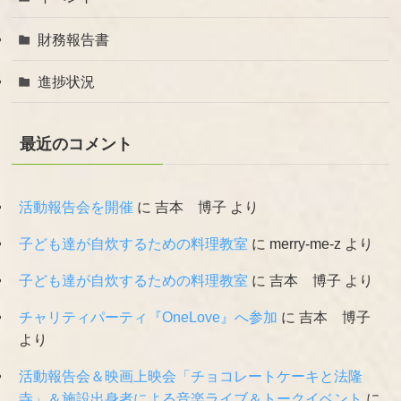
財務報告書
進捗状況
最近のコメント
活動報告会を開催
に
吉本 博子
より
子ども達が自炊するための料理教室
に
merry-me-z
より
子ども達が自炊するための料理教室
に
吉本 博子
より
チャリティパーティ『OneLove』へ参加
に
吉本 博子
より
活動報告会＆映画上映会「チョコレートケーキと法隆
寺」＆施設出身者による音楽ライブ＆トークイベント
に