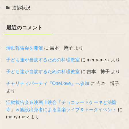
進捗状況
最近のコメント
活動報告会を開催
に
吉本 博子
より
子ども達が自炊するための料理教室
に
merry-me-z
より
子ども達が自炊するための料理教室
に
吉本 博子
より
チャリティパーティ『OneLove』へ参加
に
吉本 博子
より
活動報告会＆映画上映会「チョコレートケーキと法隆
寺」＆施設出身者による音楽ライブ＆トークイベント
に
merry-me-z
より